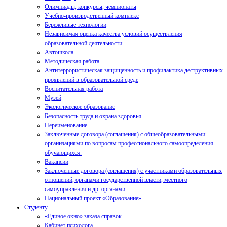
Олимпиады, конкурсы, чемпионаты
Учебно-производственный комплекс
Бережливые технологии
Независимая оценка качества условий осуществления
образовательной деятельности
Автошкола
Методическая работа
Антитеррористическая защищенность и профилактика деструктивных
проявлений в образовательной среде
Воспитательная работа
Музей
Экологическое образование
Безопасность труда и охрана здоровья
Переименование
Заключенные договора (соглашения) с общеобразовательными
организациями по вопросам профессионального самоопределения
обучающихся.
Вакансии
Заключенные договора (соглашения) с участниками образовательных
отношений, органами государственной власти, местного
самоуправления и др. органами
Национальный проект «Образование»
Студенту
«Единое окно» заказа справок
Кабинет психолога