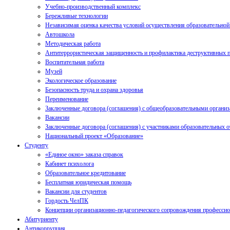
Учебно-производственный комплекс
Бережливые технологии
Независимая оценка качества условий осуществления образовательной
Автошкола
Методическая работа
Антитеррористическая защищенность и профилактика деструктивных п
Воспитательная работа
Музей
Экологическое образование
Безопасность труда и охрана здоровья
Переименование
Заключенные договора (соглашения) с общеобразовательными органи
Вакансии
Заключенные договора (соглашения) с участниками образовательных о
Национальный проект «Образование»
Студенту
«Единое окно» заказа справок
Кабинет психолога
Образовательное кредитование
Бесплатная юридическая помощь
Вакансии для студентов
Гордость ЧелПК
Концепции организационно-педагогического сопровождения професси
Абитуриенту
Антикоррупция