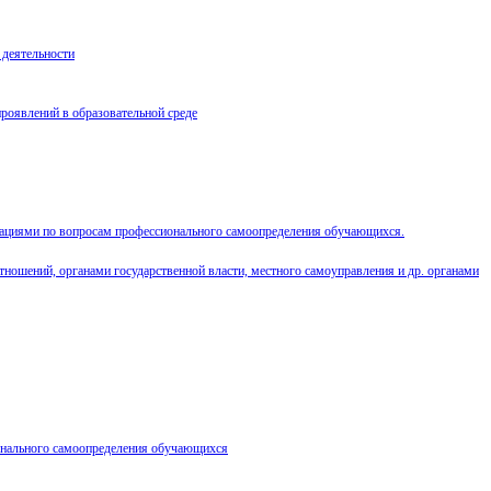
 деятельности
роявлений в образовательной среде
зациями по вопросам профессионального самоопределения обучающихся.
тношений, органами государственной власти, местного самоуправления и др. органами
онального самоопределения обучающихся