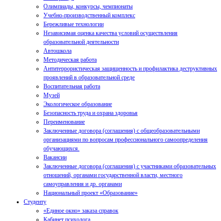
Олимпиады, конкурсы, чемпионаты
Учебно-производственный комплекс
Бережливые технологии
Независимая оценка качества условий осуществления
образовательной деятельности
Автошкола
Методическая работа
Антитеррористическая защищенность и профилактика деструктивных
проявлений в образовательной среде
Воспитательная работа
Музей
Экологическое образование
Безопасность труда и охрана здоровья
Переименование
Заключенные договора (соглашения) с общеобразовательными
организациями по вопросам профессионального самоопределения
обучающихся.
Вакансии
Заключенные договора (соглашения) с участниками образовательных
отношений, органами государственной власти, местного
самоуправления и др. органами
Национальный проект «Образование»
Студенту
«Единое окно» заказа справок
Кабинет психолога