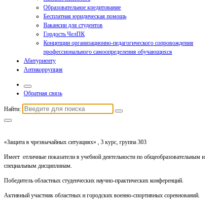
Образовательное кредитование
Бесплатная юридическая помощь
Вакансии для студентов
Гордость ЧелПК
Концепции организационно-педагогического сопровождения
профессионального самоопределения обучающихся
Абитуриенту
Антикоррупция
Обратная связь
Найти:
«Защита в чрезвычайных ситуациях» , 3 курс, группа 303
Имеет отличные показатели в учебной деятельности по общеобразовательным и
специальным дисциплинам.
Победитель областных студенческих научно-практических конференций.
Активный участник областных и городских военно-спортивных соревнований.