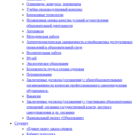
Олимпиады, конкурсы, чемпионаты
Учебно-производственный комплекс
Бережливые технологии
Независимая оценка качества условий осуществления
образовательной деятельности
Автошкола
Методическая работа
Антитеррористическая защищенность и профилактика деструктивных
проявлений в образовательной среде
Воспитательная работа
Музей
Экологическое образование
Безопасность труда и охрана здоровья
Переименование
Заключенные договора (соглашения) с общеобразовательными
организациями по вопросам профессионального самоопределения
обучающихся.
Вакансии
Заключенные договора (соглашения) с участниками образовательных
отношений, органами государственной власти, местного
самоуправления и др. органами
Национальный проект «Образование»
Студенту
«Единое окно» заказа справок
Кабинет психолога