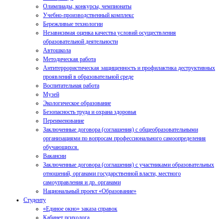
Олимпиады, конкурсы, чемпионаты
Учебно-производственный комплекс
Бережливые технологии
Независимая оценка качества условий осуществления
образовательной деятельности
Автошкола
Методическая работа
Антитеррористическая защищенность и профилактика деструктивных
проявлений в образовательной среде
Воспитательная работа
Музей
Экологическое образование
Безопасность труда и охрана здоровья
Переименование
Заключенные договора (соглашения) с общеобразовательными
организациями по вопросам профессионального самоопределения
обучающихся.
Вакансии
Заключенные договора (соглашения) с участниками образовательных
отношений, органами государственной власти, местного
самоуправления и др. органами
Национальный проект «Образование»
Студенту
«Единое окно» заказа справок
Кабинет психолога